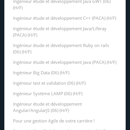
Ingénieur étude et développement Java GWT (06)
(H/F)
Ingénieur étude et développement C++ (PACA) (H/F)
Ingénieur étude et développement Java/Liferay
(PACA) (H/F)
Ingénieur étude et développement Ruby on rails
(06) (H/F)
Ingénieur étude et développement Java (PACA) (H/F)
Ingénieur Big Data (06) (H/F)
Ingénieur test et validation (06) (H/F)
Ingénieur Système LAMP (06) (H/F)
Ingénieur étude et développement
Angular/AngularJS (06) (H/F)
Pour une gestion Agile de votre carrière !