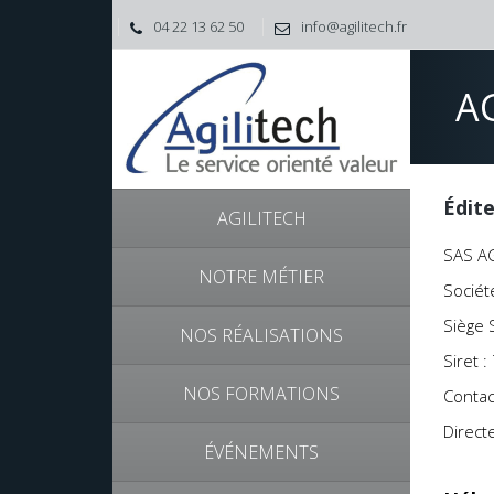
04 22 13 62 50
info@agilitech.fr
A
Édit
AGILITECH
SAS AG
NOTRE MÉTIER
Sociét
Siège 
NOS RÉALISATIONS
Siret
NOS FORMATIONS
Contact
Direct
ÉVÉNEMENTS