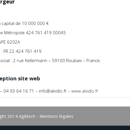
rgeur
 capital de 10 000 000 €
lle Métropole 424 761 419 00045
APE 6202A
 : FR 22 424 761 419
social : 2 rue Kellermann – 59100 Roubaix – France.
eption site web
– 04 93 64 16 71 – info@alvidis.fr –
www.alvidis.fr
ght 2014 Agilitech -
Mentions légales