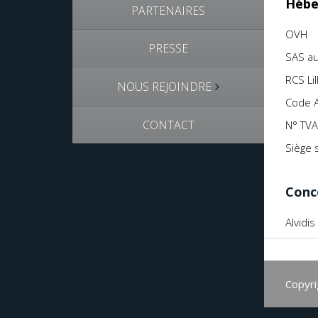
Hébe
PARTENAIRES
OVH
PRESSE
SAS au
RCS Li
NOUS REJOINDRE
Code 
CONTACT
N° TVA
Siège 
Conc
Alvidis
Copyri