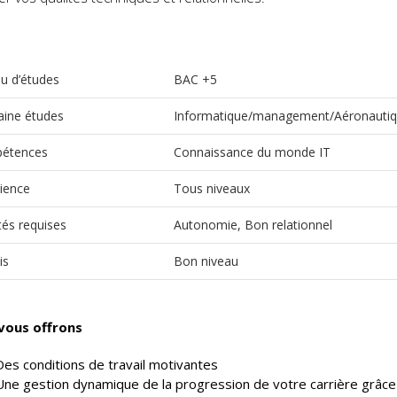
u d’études
BAC +5
ine études
Informatique/management/Aéronauti
étences
Connaissance du monde IT
ience
Tous niveaux
tés requises
Autonomie, Bon relationnel
is
Bon niveau
vous offrons
Des conditions de travail motivantes
Une gestion dynamique de la progression de votre carrière grâce