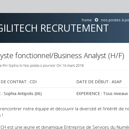
home
nos postes à po
GILITECH RECRUTEMENT
yste fonctionnel/Business Analyst (H/F)
ce RH Sophia
In
Nos postes à pourvoir
On 16 mars 2018
 DE CONTRAT : CDI
DATE DE DÉBUT : ASAP
 : Sophia Antipolis (06)
EXPERIENCE : Tous niveaux
rencontrer notre équipe et découvrir la diversité et l’intérêt de n
 !
ECH est une jeune et dynamique Entreprise de Services du Numé