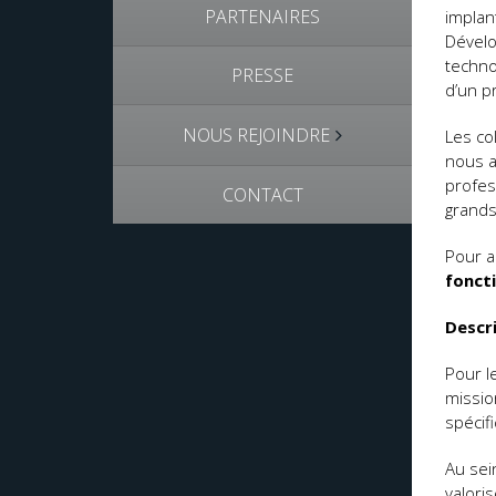
PARTENAIRES
implan
Dévelo
techno
PRESSE
d’un p
NOUS REJOINDRE
Les co
nous a
profes
CONTACT
grands
Pour a
foncti
Descr
Pour l
missio
spécif
Au sei
valori