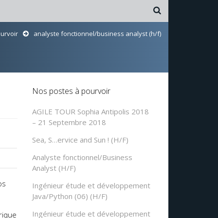
urvoir
analyste fonctionnel/business analyst (h/f)
Nos postes à pourvoir
AGILE TOUR Sophia Antipolis 2018
– 21 Septembre 2018
Sea, S…ervice and Sun ! (H/F)
Analyste fonctionnel/Business
Analyst (H/F)
os
Ingénieur étude et développement
Java/Python (06) (H/F)
Ingénieur étude et développement
rique