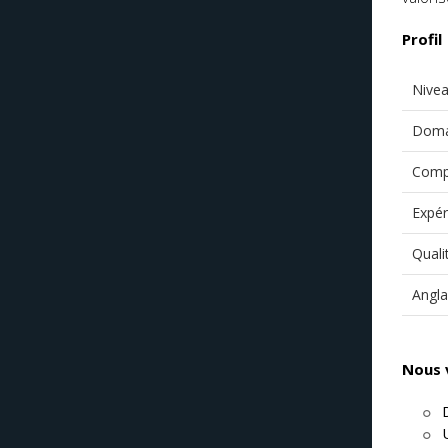
Profil
Nivea
Doma
Comp
Expér
Quali
Angla
Nous 