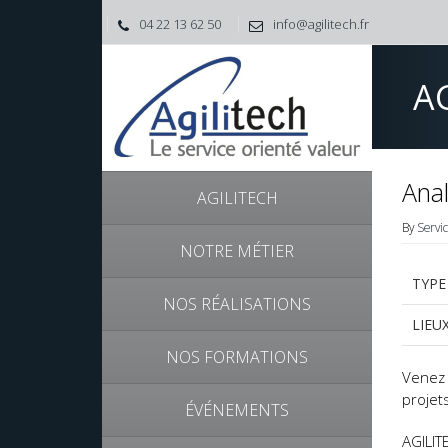
04 22 13 62 50
info@agilitech.fr
A
Anal
AGILITECH
By
Servi
NOTRE MÉTIER
TYPE
NOS RÉALISATIONS
LIEUX
NOS FORMATIONS
Venez 
projets
ÉVÉNEMENTS
AGILIT