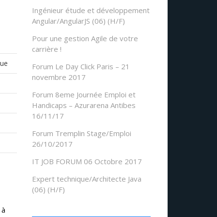
Ingénieur étude et développement
Angular/AngularJS (06) (H/F)
Pour une gestion Agile de votre
carrière !
que
Forum Le Day Click Paris – 21
novembre 2017
Forum 8eme Journée Emploi et
Handicaps – Azurarena Antibes
16/11/17
Forum Tremplin Stage/Emploi
26/10/2017
IT JOB FORUM 06 Octobre 2017
Expert technique/Architecte Java
(06) (H/F)
 à