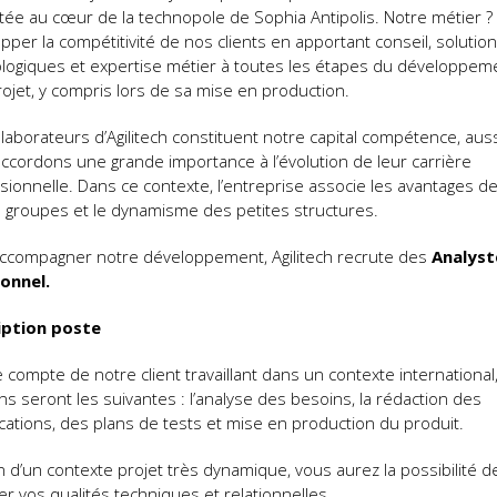
tée au cœur de la technopole de Sophia Antipolis. Notre métier ?
pper la compétitivité de nos clients en apportant conseil, solutio
logiques et expertise métier à toutes les étapes du développem
rojet, y compris lors de sa mise en production.
llaborateurs d’Agilitech constituent notre capital compétence, aus
ccordons une grande importance à l’évolution de leur carrière
sionnelle. Dans ce contexte, l’entreprise associe les avantages d
 groupes et le dynamisme des petites structures.
ccompagner notre développement, Agilitech recrute des
Analyst
onnel.
iption poste
e compte de notre client travaillant dans un contexte international
ns seront les suivantes : l’analyse des besoins, la rédaction des
ications, des plans de tests et mise en production du produit.
n d’un contexte projet très dynamique, vous aurez la possibilité d
ser vos qualités techniques et relationnelles.