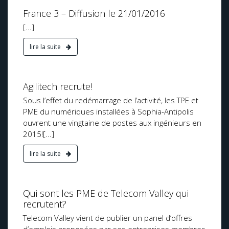
France 3 – Diffusion le 21/01/2016
[...]
lire la suite
Sophia
e 2015
Agilitech recrute!
Sous l’effet du redémarrage de l’activité, les TPE et
PME du numériques installées à Sophia-Antipolis
ouvrent une vingtaine de postes aux ingénieurs en
2015![...]
lire la suite
 Sophia
15
Qui sont les PME de Telecom Valley qui
recrutent?
Telecom Valley vient de publier un panel d’offres