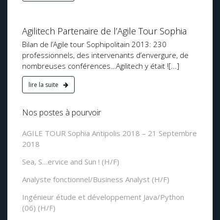
13
Agilitech Partenaire de l’Agile Tour Sophia
Bilan de l’Agile tour Sophipolitain 2013: 230
professionnels, des intervenants d’envergure, de
nombreuses conférences…Agilitech y était ![...]
lire la suite
Nos postes à pourvoir
AGILE TOUR Sophia Antipolis 2018 – 21 Septembre
2018
Sea, S…ervice and Sun ! (H/F)
Analyste fonctionnel/Business Analyst (H/F)
Ingénieur étude et développement Java/Python
(06) (H/F)