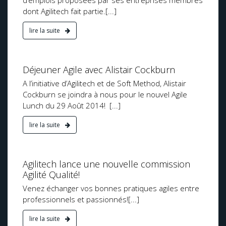
d’emplois proposées par ses entreprises membres
dont Agilitech fait partie.[...]
lire la suite
cation
Déjeuner Agile avec Alistair Cockburn
A l’initiative d’Agilitech et de Soft Method, Alistair
Cockburn se joindra à nous pour le nouvel Agile
Lunch du 29 Août 2014! [...]
lire la suite
cation
Agilitech lance une nouvelle commission
Agilité Qualité!
Venez échanger vos bonnes pratiques agiles entre
professionnels et passionnés![...]
lire la suite
cation